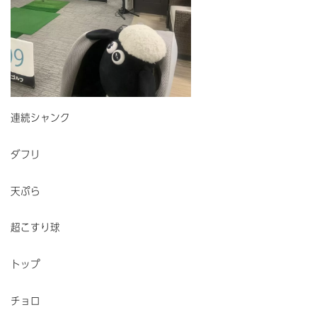
連続シャンク
ダフリ
天ぷら
超こすり球
トップ
チョロ