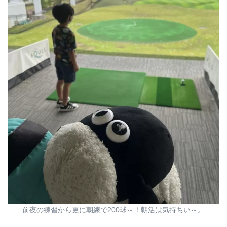
前夜の練習から更に朝練で200球～！朝活は気持ちい～。