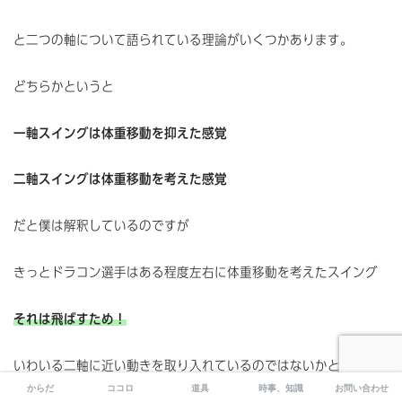
と二つの軸について語られている理論がいくつかあります。
どちらかというと
一軸スイングは体重移動を抑えた感覚
二軸スイングは体重移動を考えた感覚
だと僕は解釈しているのですが
きっとドラコン選手はある程度左右に体重移動を考えたスイング
それは飛ばすため！
いわいる二軸に近い動きを取り入れているのではないかと考察し
からだ
ココロ
道具
時事、知識
お問い合わせ
ます。