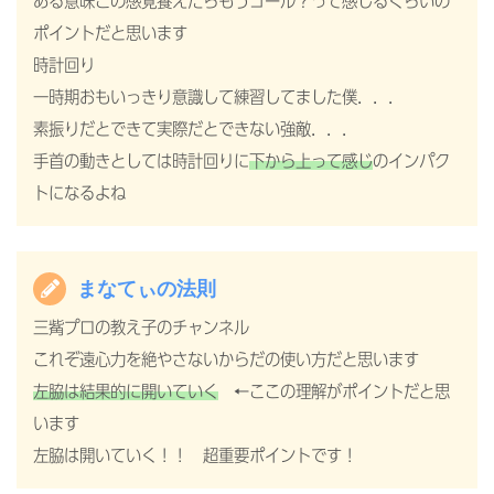
ある意味この感覚養えたらもうゴール？って感じるくらいの
ポイントだと思います
時計回り
一時期おもいっきり意識して練習してました僕．．．
素振りだとできて実際だとできない強敵．．．
手首の動きとしては時計回りに
下から上って感じ
のインパク
トになるよね
まなてぃの法則
三觜プロの教え子のチャンネル
これぞ遠心力を絶やさないからだの使い方だと思います
左脇は結果的に開いていく
←ここの理解がポイントだと思
います
左脇は開いていく！！ 超重要ポイントです！