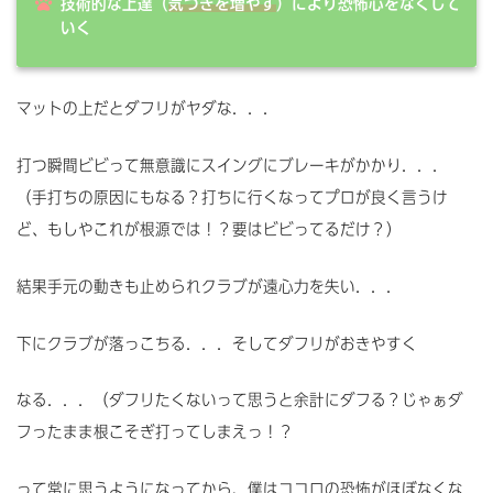
技術的な上達（
気づきを増やす
）により恐怖心をなくして
いく
マットの上だとダフリがヤダな．．．
打つ瞬間ビビって無意識にスイングにブレーキがかかり．．．
（手打ちの原因にもなる？打ちに行くなってプロが良く言うけ
ど、もしやこれが根源では！？要はビビってるだけ？）
結果手元の動きも止められクラブが遠心力を失い．．．
下にクラブが落っこちる．．．そしてダフリがおきやすく
なる．．．（ダフリたくないって思うと余計にダフる？じゃぁダ
フったまま根こそぎ打ってしまえっ！？
って常に思うようになってから、僕はココロの恐怖がほぼなくな